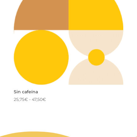
Sin cafeína
Rango
25,75
€
-
47,50
€
de
precios:
desde
25,75€
hasta