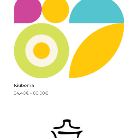
Kiúbomá
Rango
24,40
€
-
88,00
€
de
precios:
desde
24,40€
hasta
88,00€