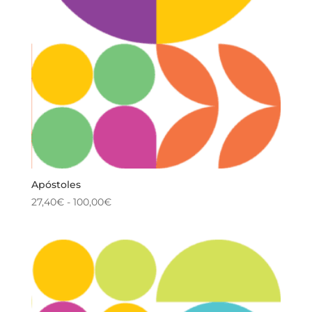
Apóstoles
Rango
27,40
€
-
100,00
€
de
precios:
desde
27,40€
hasta
100,00€