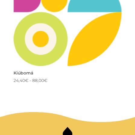
Kiúbomá
Rango
24,40
€
-
88,00
€
de
precios:
desde
24,40€
hasta
88,00€